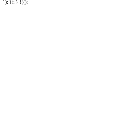
` ); }); } })();