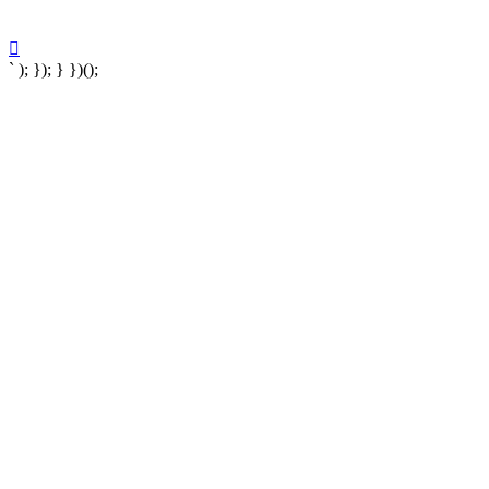
` ); }); } })();