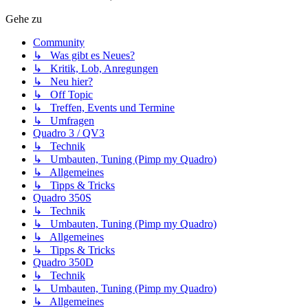
Gehe zu
Community
↳ Was gibt es Neues?
↳ Kritik, Lob, Anregungen
↳ Neu hier?
↳ Off Topic
↳ Treffen, Events und Termine
↳ Umfragen
Quadro 3 / QV3
↳ Technik
↳ Umbauten, Tuning (Pimp my Quadro)
↳ Allgemeines
↳ Tipps & Tricks
Quadro 350S
↳ Technik
↳ Umbauten, Tuning (Pimp my Quadro)
↳ Allgemeines
↳ Tipps & Tricks
Quadro 350D
↳ Technik
↳ Umbauten, Tuning (Pimp my Quadro)
↳ Allgemeines