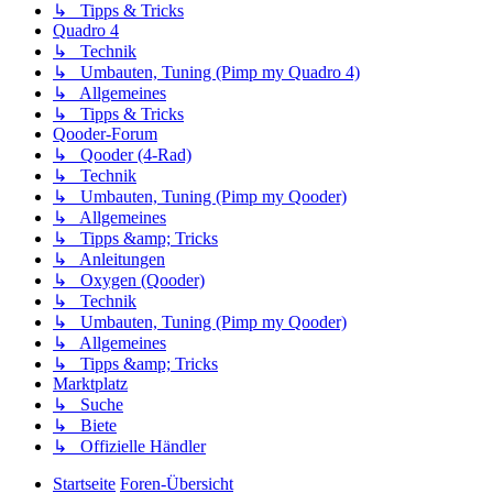
↳ Tipps & Tricks
Quadro 4
↳ Technik
↳ Umbauten, Tuning (Pimp my Quadro 4)
↳ Allgemeines
↳ Tipps & Tricks
Qooder-Forum
↳ Qooder (4-Rad)
↳ Technik
↳ Umbauten, Tuning (Pimp my Qooder)
↳ Allgemeines
↳ Tipps &amp; Tricks
↳ Anleitungen
↳ Oxygen (Qooder)
↳ Technik
↳ Umbauten, Tuning (Pimp my Qooder)
↳ Allgemeines
↳ Tipps &amp; Tricks
Marktplatz
↳ Suche
↳ Biete
↳ Offizielle Händler
Startseite
Foren-Übersicht