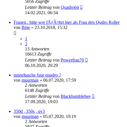
5056
Zugriffe
Letzter Beitrag
von
Quadro64
14.02.2021, 06:34
Frauen.. bitte wer fÃƒÂ¤hrt hier als Frau den Qudro Roller
von
Bine
»
23.10.2018, 15:32
1
2
13
Antworten
16613
Zugriffe
Letzter Beitrag
von
Powerfrau70
06.10.2020, 20:29
tunneltasche fuur quadro ?
von
muurman
»
06.07.2020, 17:59
2
Antworten
6148
Zugriffe
Letzter Beitrag
von
Blackbumblebee
17.09.2020, 19:03
350d , 350s , qv3
von
muurman
»
05.07.2020, 19:19
2
Antworten
5837
Zugriffe