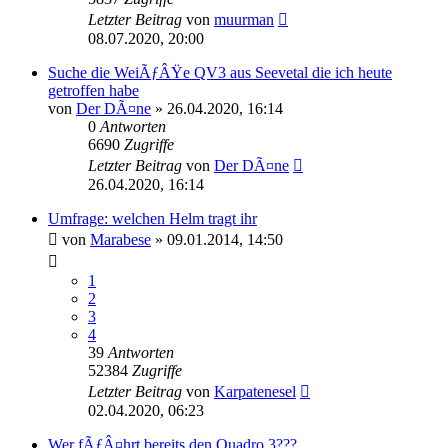
Letzter Beitrag
von
muurman
08.07.2020, 20:00
Suche die WeiÃƒÂŸe QV3 aus Seevetal die ich heute
getroffen habe
von
Der DÃ¤ne
»
26.04.2020, 16:14
0
Antworten
6690
Zugriffe
Letzter Beitrag
von
Der DÃ¤ne
26.04.2020, 16:14
Umfrage: welchen Helm tragt ihr
von
Marabese
»
09.01.2014, 14:50
1
2
3
4
39
Antworten
52384
Zugriffe
Letzter Beitrag
von
Karpatenesel
02.04.2020, 06:23
Wer fÃƒÂ¤hrt bereits den Quadro 3???