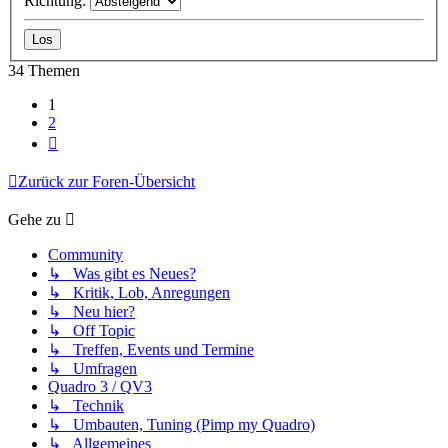
Richtung:
34 Themen
1
2
Nächste
Zurück zur Foren-Übersicht
Gehe zu
Community
↳ Was gibt es Neues?
↳ Kritik, Lob, Anregungen
↳ Neu hier?
↳ Off Topic
↳ Treffen, Events und Termine
↳ Umfragen
Quadro 3 / QV3
↳ Technik
↳ Umbauten, Tuning (Pimp my Quadro)
↳ Allgemeines