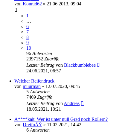
von
Konrad62
»
21.06.2013, 09:04
1
…
6
7
8
9
10
96
Antworten
2397152
Zugriffe
Letzter Beitrag
von
Blackbumblebee
24.06.2021, 06:57
Welcher Reifendruck
von
muurman
»
12.07.2020, 09:45
5
Antworten
7469
Zugriffe
Letzter Beitrag
von
Andreas
18.05.2021, 10:21
A****kalt. Wer ist unter null Grad noch Rollern?
von
DreifuÃŸ
»
11.02.2021, 14:42
6
Antworten