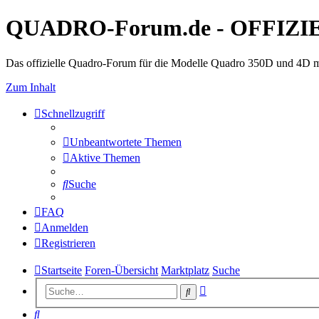
QUADRO-Forum.de - OFFIZI
Das offizielle Quadro-Forum für die Modelle Quadro 350D und 4D m
Zum Inhalt
Schnellzugriff
Unbeantwortete Themen
Aktive Themen
Suche
FAQ
Anmelden
Registrieren
Startseite
Foren-Übersicht
Marktplatz
Suche
Erweiterte
Suche
Suche
Suche