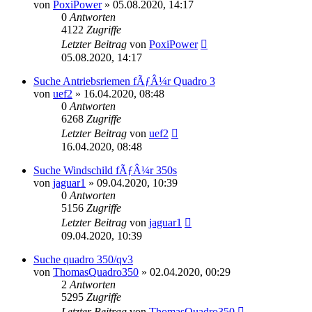
von
PoxiPower
»
05.08.2020, 14:17
0
Antworten
4122
Zugriffe
Letzter Beitrag
von
PoxiPower
05.08.2020, 14:17
Suche Antriebsriemen fÃƒÂ¼r Quadro 3
von
uef2
»
16.04.2020, 08:48
0
Antworten
6268
Zugriffe
Letzter Beitrag
von
uef2
16.04.2020, 08:48
Suche Windschild fÃƒÂ¼r 350s
von
jaguar1
»
09.04.2020, 10:39
0
Antworten
5156
Zugriffe
Letzter Beitrag
von
jaguar1
09.04.2020, 10:39
Suche quadro 350/qv3
von
ThomasQuadro350
»
02.04.2020, 00:29
2
Antworten
5295
Zugriffe
Letzter Beitrag
von
ThomasQuadro350