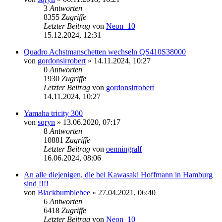
3
Antworten
8355
Zugriffe
Letzter Beitrag
von
Neon_10
15.12.2024, 12:31
Quadro Achstmanschetten wechseln QS410S38000
von
gordonsirrobert
»
14.11.2024, 10:27
0
Antworten
1930
Zugriffe
Letzter Beitrag
von
gordonsirrobert
14.11.2024, 10:27
Yamaha tricity 300
von
sqryn
»
13.06.2020, 07:17
8
Antworten
10881
Zugriffe
Letzter Beitrag
von
oenningralf
16.06.2024, 08:06
An alle diejenigen, die bei Kawasaki Hoffmann in Hamburg
sind !!!!
von
Blackbumblebee
»
27.04.2021, 06:40
6
Antworten
6418
Zugriffe
Letzter Beitrag
von
Neon_10