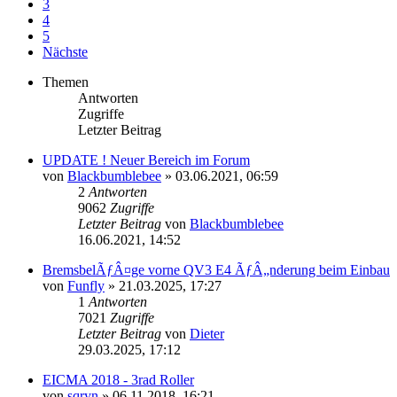
3
4
5
Nächste
Themen
Antworten
Zugriffe
Letzter Beitrag
UPDATE ! Neuer Bereich im Forum
von
Blackbumblebee
»
03.06.2021, 06:59
2
Antworten
9062
Zugriffe
Letzter Beitrag
von
Blackbumblebee
16.06.2021, 14:52
BremsbelÃƒÂ¤ge vorne QV3 E4 ÃƒÂ„nderung beim Einbau
von
Funfly
»
21.03.2025, 17:27
1
Antworten
7021
Zugriffe
Letzter Beitrag
von
Dieter
29.03.2025, 17:12
EICMA 2018 - 3rad Roller
von
sqryn
»
06.11.2018, 16:21