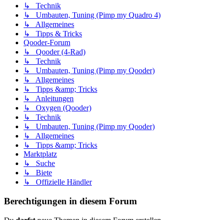
↳ Technik
↳ Umbauten, Tuning (Pimp my Quadro 4)
↳ Allgemeines
↳ Tipps & Tricks
Qooder-Forum
↳ Qooder (4-Rad)
↳ Technik
↳ Umbauten, Tuning (Pimp my Qooder)
↳ Allgemeines
↳ Tipps &amp; Tricks
↳ Anleitungen
↳ Oxygen (Qooder)
↳ Technik
↳ Umbauten, Tuning (Pimp my Qooder)
↳ Allgemeines
↳ Tipps &amp; Tricks
Marktplatz
↳ Suche
↳ Biete
↳ Offizielle Händler
Berechtigungen in diesem Forum