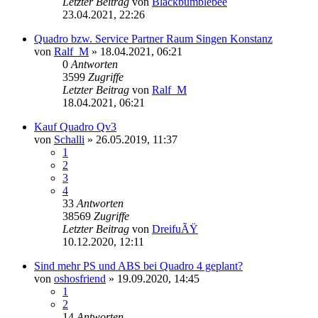
Letzter Beitrag
von
Blackbumblebee
23.04.2021, 22:26
Quadro bzw. Service Partner Raum Singen Konstanz
von
Ralf_M
»
18.04.2021, 06:21
0
Antworten
3599
Zugriffe
Letzter Beitrag
von
Ralf_M
18.04.2021, 06:21
Kauf Quadro Qv3
von
Schalli
»
26.05.2019, 11:37
1
2
3
4
33
Antworten
38569
Zugriffe
Letzter Beitrag
von
DreifuÃŸ
10.12.2020, 12:11
Sind mehr PS und ABS bei Quadro 4 geplant?
von
oshosfriend
»
19.09.2020, 14:45
1
2
14
Antworten