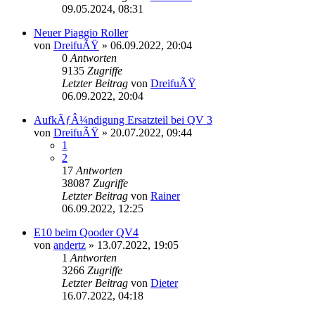
09.05.2024, 08:31
Neuer Piaggio Roller
von
DreifuÃŸ
»
06.09.2022, 20:04
0
Antworten
9135
Zugriffe
Letzter Beitrag
von
DreifuÃŸ
06.09.2022, 20:04
AufkÃƒÂ¼ndigung Ersatzteil bei QV 3
von
DreifuÃŸ
»
20.07.2022, 09:44
1
2
17
Antworten
38087
Zugriffe
Letzter Beitrag
von
Rainer
06.09.2022, 12:25
E10 beim Qooder QV4
von
andertz
»
13.07.2022, 19:05
1
Antworten
3266
Zugriffe
Letzter Beitrag
von
Dieter
16.07.2022, 04:18