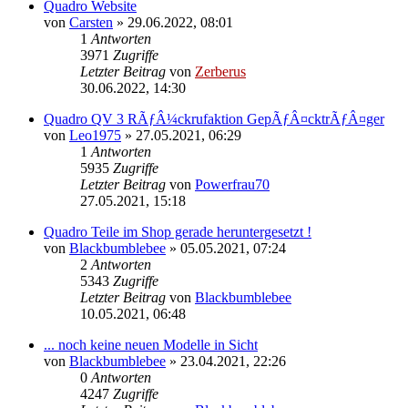
Quadro Website
von
Carsten
»
29.06.2022, 08:01
1
Antworten
3971
Zugriffe
Letzter Beitrag
von
Zerberus
30.06.2022, 14:30
Quadro QV 3 RÃƒÂ¼ckrufaktion GepÃƒÂ¤cktrÃƒÂ¤ger
von
Leo1975
»
27.05.2021, 06:29
1
Antworten
5935
Zugriffe
Letzter Beitrag
von
Powerfrau70
27.05.2021, 15:18
Quadro Teile im Shop gerade heruntergesetzt !
von
Blackbumblebee
»
05.05.2021, 07:24
2
Antworten
5343
Zugriffe
Letzter Beitrag
von
Blackbumblebee
10.05.2021, 06:48
... noch keine neuen Modelle in Sicht
von
Blackbumblebee
»
23.04.2021, 22:26
0
Antworten
4247
Zugriffe