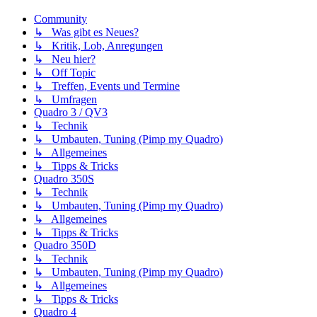
Community
↳ Was gibt es Neues?
↳ Kritik, Lob, Anregungen
↳ Neu hier?
↳ Off Topic
↳ Treffen, Events und Termine
↳ Umfragen
Quadro 3 / QV3
↳ Technik
↳ Umbauten, Tuning (Pimp my Quadro)
↳ Allgemeines
↳ Tipps & Tricks
Quadro 350S
↳ Technik
↳ Umbauten, Tuning (Pimp my Quadro)
↳ Allgemeines
↳ Tipps & Tricks
Quadro 350D
↳ Technik
↳ Umbauten, Tuning (Pimp my Quadro)
↳ Allgemeines
↳ Tipps & Tricks
Quadro 4