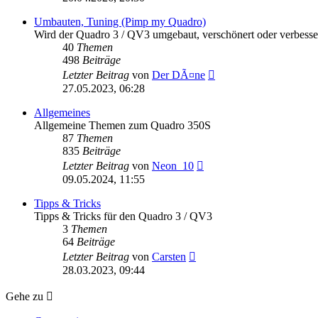
Umbauten, Tuning (Pimp my Quadro)
Wird der Quadro 3 / QV3 umgebaut, verschönert oder verbessert
40
Themen
498
Beiträge
Neuester
Letzter Beitrag
von
Der DÃ¤ne
Beitrag
27.05.2023, 06:28
Allgemeines
Allgemeine Themen zum Quadro 350S
87
Themen
835
Beiträge
Neuester
Letzter Beitrag
von
Neon_10
Beitrag
09.05.2024, 11:55
Tipps & Tricks
Tipps & Tricks für den Quadro 3 / QV3
3
Themen
64
Beiträge
Neuester
Letzter Beitrag
von
Carsten
Beitrag
28.03.2023, 09:44
Gehe zu