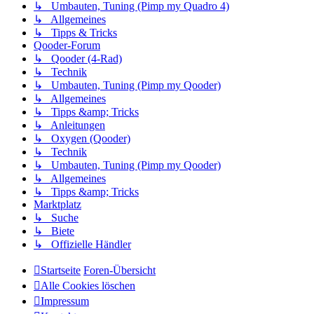
↳ Umbauten, Tuning (Pimp my Quadro 4)
↳ Allgemeines
↳ Tipps & Tricks
Qooder-Forum
↳ Qooder (4-Rad)
↳ Technik
↳ Umbauten, Tuning (Pimp my Qooder)
↳ Allgemeines
↳ Tipps &amp; Tricks
↳ Anleitungen
↳ Oxygen (Qooder)
↳ Technik
↳ Umbauten, Tuning (Pimp my Qooder)
↳ Allgemeines
↳ Tipps &amp; Tricks
Marktplatz
↳ Suche
↳ Biete
↳ Offizielle Händler
Startseite
Foren-Übersicht
Alle Cookies löschen
Impressum