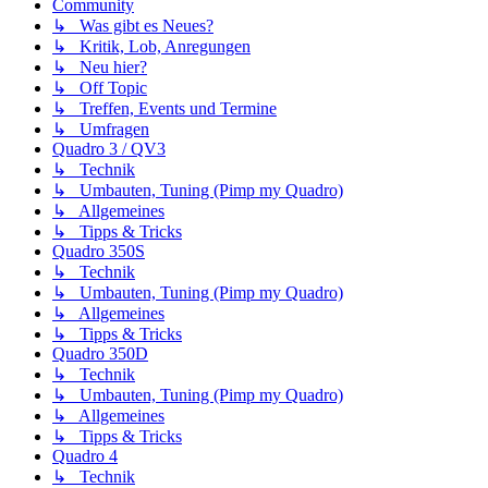
Community
↳ Was gibt es Neues?
↳ Kritik, Lob, Anregungen
↳ Neu hier?
↳ Off Topic
↳ Treffen, Events und Termine
↳ Umfragen
Quadro 3 / QV3
↳ Technik
↳ Umbauten, Tuning (Pimp my Quadro)
↳ Allgemeines
↳ Tipps & Tricks
Quadro 350S
↳ Technik
↳ Umbauten, Tuning (Pimp my Quadro)
↳ Allgemeines
↳ Tipps & Tricks
Quadro 350D
↳ Technik
↳ Umbauten, Tuning (Pimp my Quadro)
↳ Allgemeines
↳ Tipps & Tricks
Quadro 4
↳ Technik