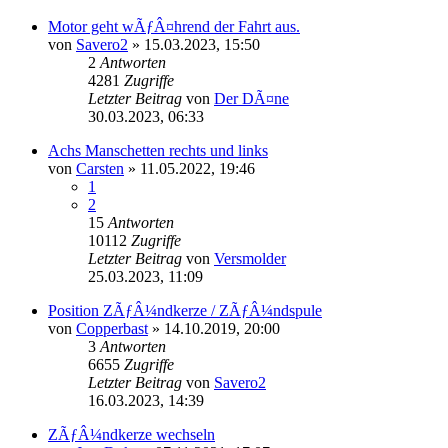
Motor geht wÃƒÂ¤hrend der Fahrt aus.
von
Savero2
»
15.03.2023, 15:50
2
Antworten
4281
Zugriffe
Letzter Beitrag
von
Der DÃ¤ne
30.03.2023, 06:33
Achs Manschetten rechts und links
von
Carsten
»
11.05.2022, 19:46
1
2
15
Antworten
10112
Zugriffe
Letzter Beitrag
von
Versmolder
25.03.2023, 11:09
Position ZÃƒÂ¼ndkerze / ZÃƒÂ¼ndspule
von
Copperbast
»
14.10.2019, 20:00
3
Antworten
6655
Zugriffe
Letzter Beitrag
von
Savero2
16.03.2023, 14:39
ZÃƒÂ¼ndkerze wechseln