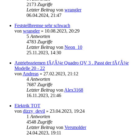
2173
Zugriffe
Letzter Beitrag
von
wrangler
06.04.2024, 21:47
Feststellbremse sehr schwach
von
wrangler
»
10.08.2023, 20:29
5
Antworten
4783
Zugriffe
Letzter Beitrag
von
Neon_10
25.11.2023, 14:30
Antriebssriemen fÃƒÂ¼r Quadro QV 3 . Passt der fÃƒÂ¼r
Modelle 20 - 22
von
Andreas
»
27.02.2023, 21:12
4
Antworten
7687
Zugriffe
Letzter Beitrag
von
Alex3168
16.11.2023, 21:46
Elektrik TOT
von
dizzy_devil
»
23.04.2023, 19:24
1
Antworten
4548
Zugriffe
Letzter Beitrag
von
Versmolder
24.04.2023, 19:11