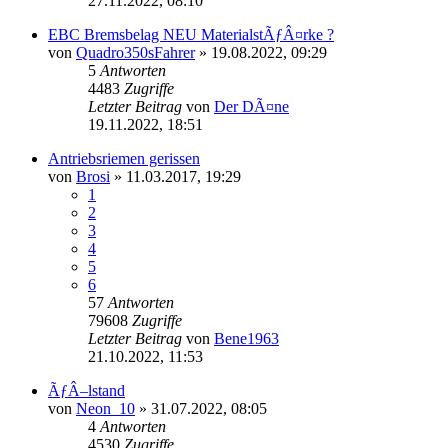
27.11.2022, 08:10
EBC Bremsbelag NEU MaterialstÃƒÂ¤rke ?
von
Quadro350sFahrer
»
19.08.2022, 09:29
5
Antworten
4483
Zugriffe
Letzter Beitrag
von
Der DÃ¤ne
19.11.2022, 18:51
Antriebsriemen gerissen
von
Brosi
»
11.03.2017, 19:29
1
2
3
4
5
6
57
Antworten
79608
Zugriffe
Letzter Beitrag
von
Bene1963
21.10.2022, 11:53
ÃƒÂ–lstand
von
Neon_10
»
31.07.2022, 08:05
4
Antworten
4530
Zugriffe