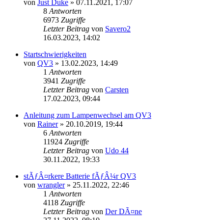
von
Just Duke
»
07.11.2021, 17:07
8
Antworten
6973
Zugriffe
Letzter Beitrag
von
Savero2
16.03.2023, 14:02
Startschwierigkeiten
von
QV3
»
13.02.2023, 14:49
1
Antworten
3941
Zugriffe
Letzter Beitrag
von
Carsten
17.02.2023, 09:44
Anleitung zum Lampenwechsel am QV3
von
Rainer
»
20.10.2019, 19:44
6
Antworten
11924
Zugriffe
Letzter Beitrag
von
Udo 44
30.11.2022, 19:33
stÃƒÂ¤rkere Batterie fÃƒÂ¼r QV3
von
wrangler
»
25.11.2022, 22:46
1
Antworten
4118
Zugriffe
Letzter Beitrag
von
Der DÃ¤ne