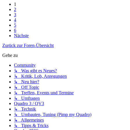
1
2
3
4
5
6
Nächste
Zurück zur Foren-Übersicht
Gehe zu
Community
↳ Was gibt es Neues?
↳ Kritik, Lob, Anregungen
↳ Neu hier?
↳ Off Topic
↳ Treffen, Events und Termine
↳ Umfragen
Quadro 3 / QV3
↳ Technik
↳ Umbauten, Tuning (Pimp my Quadro)
↳ Allgemeines
↳ Tipps & Tricks