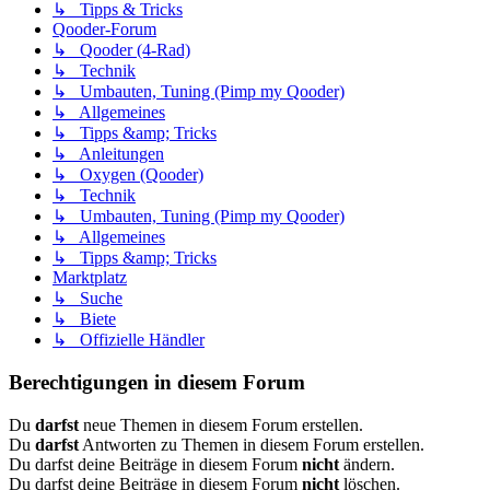
↳ Tipps & Tricks
Qooder-Forum
↳ Qooder (4-Rad)
↳ Technik
↳ Umbauten, Tuning (Pimp my Qooder)
↳ Allgemeines
↳ Tipps &amp; Tricks
↳ Anleitungen
↳ Oxygen (Qooder)
↳ Technik
↳ Umbauten, Tuning (Pimp my Qooder)
↳ Allgemeines
↳ Tipps &amp; Tricks
Marktplatz
↳ Suche
↳ Biete
↳ Offizielle Händler
Berechtigungen in diesem Forum
Du
darfst
neue Themen in diesem Forum erstellen.
Du
darfst
Antworten zu Themen in diesem Forum erstellen.
Du darfst deine Beiträge in diesem Forum
nicht
ändern.
Du darfst deine Beiträge in diesem Forum
nicht
löschen.