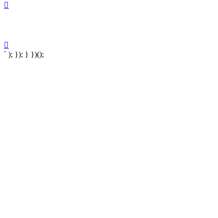
` ); }); } })();