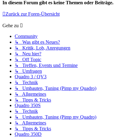
In diesem Forum gibt es keine Themen oder Beiträge.
Zurück zur Foren-Übersicht
Gehe zu
Community
↳ Was gibt es Neues?
↳ Kritik, Lob, Anregungen
↳ Neu hier?
↳ Off Topic
↳ Treffen, Events und Termine
↳ Umfragen
Quadro 3 / QV3
↳ Technik
↳ Umbauten, Tuning (Pimp my Quadro)
↳ Allgemeines
↳ Tipps & Tricks
Quadro 350S
↳ Technik
↳ Umbauten, Tuning (Pimp my Quadro)
↳ Allgemeines
↳ Tipps & Tricks
Quadro 350D