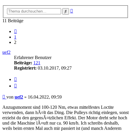
Erweiterte
Suche
Suche
11 Beiträge
Vorherige
1
2
uef2
Erfahrener Benutzer
Beiträge:
121
Registriert:
03.10.2017, 09:27
Melden
Zitieren
Beitrag
von
uef2
»
16.04.2022, 09:59
Anzugsmoment sind 100-120 Nm, etwas mittelfestes Loctite
verwenden, dann hÃ¤lt das Ding. Die Pulleys richtig einlegen, sonst
erzielst du den gegensÃ¤tzlichen Effekt. Der Motor dreht sehr hoch
und die Maschine lÃ¤uft nur ca. 90 km/h. Ich schreibs deshalb,
weils beim ersten Mal auch mir passiert ist (und manch Anderem