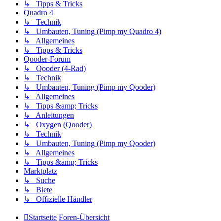
↳ Tipps & Tricks
Quadro 4
↳ Technik
↳ Umbauten, Tuning (Pimp my Quadro 4)
↳ Allgemeines
↳ Tipps & Tricks
Qooder-Forum
↳ Qooder (4-Rad)
↳ Technik
↳ Umbauten, Tuning (Pimp my Qooder)
↳ Allgemeines
↳ Tipps &amp; Tricks
↳ Anleitungen
↳ Oxygen (Qooder)
↳ Technik
↳ Umbauten, Tuning (Pimp my Qooder)
↳ Allgemeines
↳ Tipps &amp; Tricks
Marktplatz
↳ Suche
↳ Biete
↳ Offizielle Händler
Startseite
Foren-Übersicht