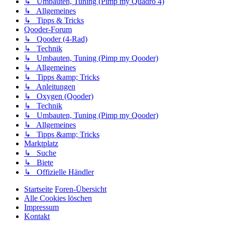
↳ Umbauten, Tuning (Pimp my Quadro 4)
↳ Allgemeines
↳ Tipps & Tricks
Qooder-Forum
↳ Qooder (4-Rad)
↳ Technik
↳ Umbauten, Tuning (Pimp my Qooder)
↳ Allgemeines
↳ Tipps &amp; Tricks
↳ Anleitungen
↳ Oxygen (Qooder)
↳ Technik
↳ Umbauten, Tuning (Pimp my Qooder)
↳ Allgemeines
↳ Tipps &amp; Tricks
Marktplatz
↳ Suche
↳ Biete
↳ Offizielle Händler
Startseite
Foren-Übersicht
Alle Cookies löschen
Impressum
Kontakt