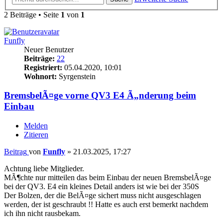
2 Beiträge • Seite
1
von
1
Funfly
Neuer Benutzer
Beiträge:
22
Registriert:
05.04.2020, 10:01
Wohnort:
Syrgenstein
BremsbelÃ¤ge vorne QV3 E4 Ã„nderung beim
Einbau
Melden
Zitieren
Beitrag
von
Funfly
»
21.03.2025, 17:27
Achtung liebe Mitglieder.
MÃ¶chte nur mitteilen das beim Einbau der neuen BremsbelÃ¤ge
bei der QV3. E4 ein kleines Detail anders ist wie bei der 350S
Der Bolzen, der die BelÃ¤ge sichert muss nicht ausgeschlagen
werden, der ist geschraubt !! Hatte es auch erst bemerkt nachdem
ich ihn nicht rausbekam.