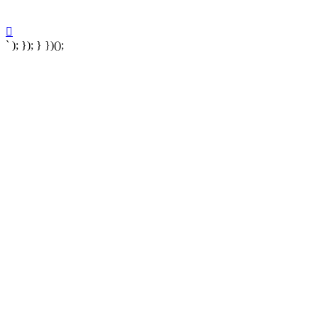
` ); }); } })();